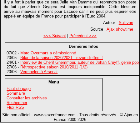
Il y a fort à parier que ce sera Jelle Van Damme qui reprendra son poste
du fait que Zdenek Grygera est toujours indisponible. Cette blessure
arrive au mauvais moment pour Escudé car il ne peut plus espérer être
appelé en équipe de France pour participer à l'Euro 2004.
Auteur :
Sullivan
Source :
Ajax showtime
<<< Suivant
|
Précédent >>>
Dernières Infos
07/02 -
Marc Overmars a démissionné
20/05 -
Bilan de la saison 2020/2021 : revue d'effectif
24/01 -
Interview de Chérif Ghemmour, auteur de Johan Cruyff, génie pop
27/06 -
Rétrospective saison 2010/2011 (1/2)
20/06 -
Vermaelen à Arsenal
Menu
Haut de page
Sommaire
Consulter les archives
Rechercher
Flux RSS
Site non-officiel - www.ajaxenfrance.com - Tous droits réservés - © Ajax en
France 2000-2026