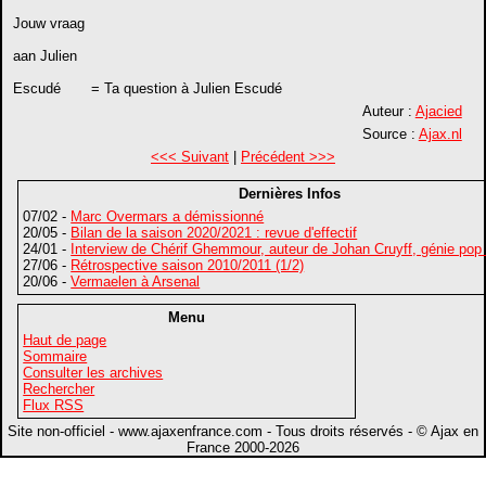
Jouw vraag
aan Julien
Escudé = Ta question à Julien Escudé
Auteur :
Ajacied
Source :
Ajax.nl
<<< Suivant
|
Précédent >>>
Dernières Infos
07/02 -
Marc Overmars a démissionné
20/05 -
Bilan de la saison 2020/2021 : revue d'effectif
24/01 -
Interview de Chérif Ghemmour, auteur de Johan Cruyff, génie pop
27/06 -
Rétrospective saison 2010/2011 (1/2)
20/06 -
Vermaelen à Arsenal
Menu
Haut de page
Sommaire
Consulter les archives
Rechercher
Flux RSS
Site non-officiel - www.ajaxenfrance.com - Tous droits réservés - © Ajax en
France 2000-2026