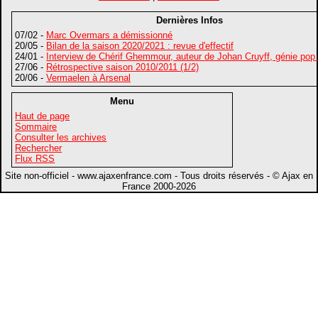
Dernières Infos
07/02 -
Marc Overmars a démissionné
20/05 -
Bilan de la saison 2020/2021 : revue d'effectif
24/01 -
Interview de Chérif Ghemmour, auteur de Johan Cruyff, génie pop
27/06 -
Rétrospective saison 2010/2011 (1/2)
20/06 -
Vermaelen à Arsenal
Menu
Haut de page
Sommaire
Consulter les archives
Rechercher
Flux RSS
Site non-officiel - www.ajaxenfrance.com - Tous droits réservés - © Ajax en
France 2000-2026