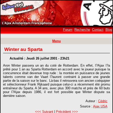
Forum
Recherche
Contact
Blog
Menu
Winter au Sparta
Actualité : Jeudi 26 juillet 2001 - 23h21
Aron Winter passera un an du coté de Rotterdam. En effet, l?Ajax l?a
prêté pour 1 an au Sparta Rotterdam en accord avec le joueur puisque la
concurrence était devenue trop rude : la montée en puissance de jeunes
talents comme van der Vaart l?auront contraint à passer une grande
partie de la saison sur le banc. Là-bas il retrouvera son ancien coéquipier
et sélectionneur Frank Rijkaard puisque celui-ci a récemment été promu
entraîneur du Sparta. A 34 ans, avec plus 300 matchs et près de 60 buts
pour l?Ajax depuis 1986, il est fort possible que Winter dispute sa
dernière saison.
Auteur :
Cédric
Source :
Ajax USA
<<< Suivant
|
Précédent >>>