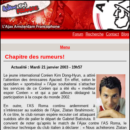
Forum
Recherche
Contact
Blog
Menu
Chapitre des rumeurs!
Actualité : Mardi 21 janvier 2003 - 19h57
Le jeune international Coréen Kim Dong-Hyun, a attiré
l’attention des émissaires Ajacied. En effet, selon le
quotidien « sportséoul » l’Ajax souhaiterai s’attacher
les services de ce Coréen qui a été élu « meilleur
espoir Coréen » et qui a par ailleurs dédaigné la
participation à la coupe du monde 2002.
En outre, l’AS Roma continu ardemment à
s’intéresser au suédois de l’Ajax, Zlatan Ibrahimovic.
A ce titre, le club romain espère recruter cet attaquant
suédois afin de palier le départ de Gabriel Batistuta. Il
convient de noter qu’après le match de l’Ajax contre l’AS Roma, le
directeur technique du club italien à déclarer : « Nous achèterons Zlatan