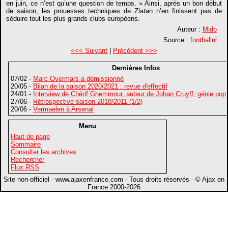
en juin, ce n’est qu’une question de temps. » Ainsi, après un bon début
de saison, les prouesses techniques de Zlatan n’en finissent pas de
séduire tout les plus grands clubs européens.
Auteur :
Mido
Source :
footballnl
<<< Suivant
|
Précédent >>>
Dernières Infos
07/02 -
Marc Overmars a démissionné
20/05 -
Bilan de la saison 2020/2021 : revue d'effectif
24/01 -
Interview de Chérif Ghemmour, auteur de Johan Cruyff, génie pop
27/06 -
Rétrospective saison 2010/2011 (1/2)
20/06 -
Vermaelen à Arsenal
Menu
Haut de page
Sommaire
Consulter les archives
Rechercher
Flux RSS
Site non-officiel - www.ajaxenfrance.com - Tous droits réservés - © Ajax en
France 2000-2026