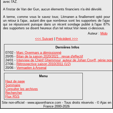
avec l'AZ.
A l'instar de Van der Gun, aucun élements financiers n'a été dévoilé.
A terme, comme vous le savez tous; Litmanen a finallement opté pour
un retour à l'ajax, autant dire que nombreux sont les supporters de l'ajax
qui se réjouissent puisque dans un récent sondage publié à l'ajax 87%
des supporters se disent heureux d'un tel retour.Voir news ci-dessous.
Auteur :
Mido
<<< Suivant
|
Précédent >>>
Dernières Infos
07/02 -
Marc Overmars a démissionné
20/05 -
Bilan de la saison 2020/2021 : revue d'effectif
24/01 -
Interview de Chérif Ghemmour, auteur de Johan Cruyff, génie pop
27/06 -
Rétrospective saison 2010/2011 (1/2)
20/06 -
Vermaelen à Arsenal
Menu
Haut de page
Sommaire
Consulter les archives
Rechercher
Flux RSS
Site non-officiel - www.ajaxenfrance.com - Tous droits réservés - © Ajax en
France 2000-2026