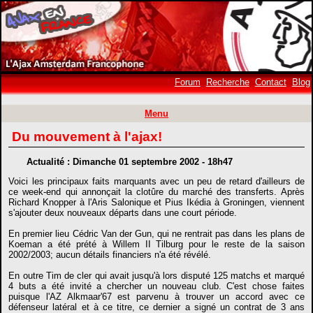
Forum
Recherche
Contact
Blog
Menu
Du mouvement à l'ajax!
Actualité : Dimanche 01 septembre 2002 - 18h47
Voici les principaux faits marquants avec un peu de retard d'ailleurs de
ce week-end qui annonçait la clotûre du marché des transferts. Après
Richard Knopper à l'Aris Salonique et Pius Ikédia à Groningen, viennent
s'ajouter deux nouveaux départs dans une court période.
En premier lieu Cédric Van der Gun, qui ne rentrait pas dans les plans de
Koeman a été prété à Willem II Tilburg pour le reste de la saison
2002/2003; aucun détails financiers n'a été révélé.
En outre Tim de cler qui avait jusqu'à lors disputé 125 matchs et marqué
4 buts a été invité a chercher un nouveau club. C'est chose faites
puisque l'AZ Alkmaar'67 est parvenu à trouver un accord avec ce
défenseur latéral et à ce titre, ce dernier a signé un contrat de 3 ans