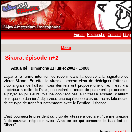
Forum
Recherche
Contact
Blog
Menu
Sikora, épisode n+2
Actualité : Dimanche 21 juillet 2002 - 13h00
L'ajax a la ferme intention de revenir dans la course à la signature de
Victor Sikora. En effet le vitesse arnhem vient de dédaigner l'offre du
club anglais de Fulham. Ces derniers ont proposé une offre, il est vrai
supérieur à celle de l'ajax, cependant le mode de paiement qui consiste
à payer en plusieurs fois ne convient pas au vitesse arhnem, d'autant
plus que ce dernier à déjà vécu une expérience plus ou moins laborieuse
de ce type de transfert notamment avec le Benfica Lisbonne.
C'est pourquoi le président du club de vitesse a déclaré : "Je me prépare
à de-nouveau négocier avec l'Ajax en ce qui concerne le transfert de
Sikora"
Auteur :
ajax63