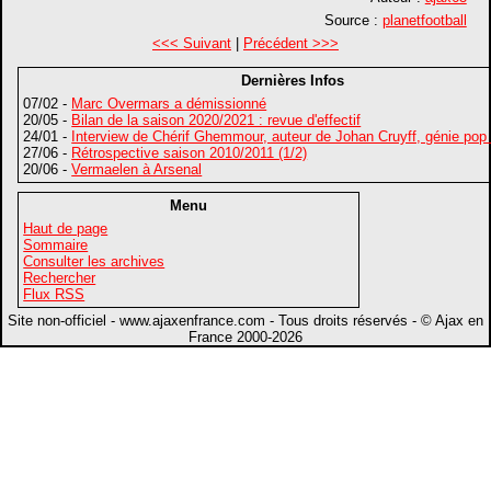
Source :
planetfootball
<<< Suivant
|
Précédent >>>
Dernières Infos
07/02 -
Marc Overmars a démissionné
20/05 -
Bilan de la saison 2020/2021 : revue d'effectif
24/01 -
Interview de Chérif Ghemmour, auteur de Johan Cruyff, génie pop
27/06 -
Rétrospective saison 2010/2011 (1/2)
20/06 -
Vermaelen à Arsenal
Menu
Haut de page
Sommaire
Consulter les archives
Rechercher
Flux RSS
Site non-officiel - www.ajaxenfrance.com - Tous droits réservés - © Ajax en
France 2000-2026