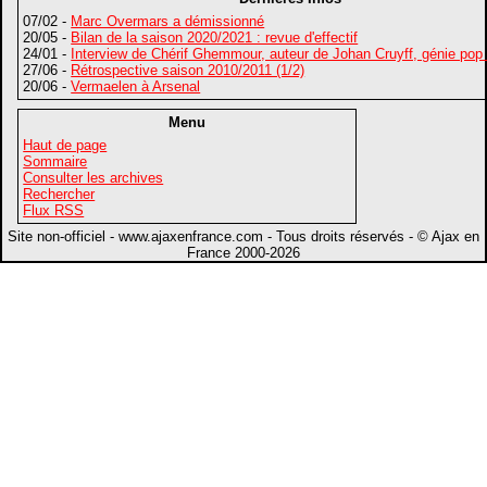
07/02 -
Marc Overmars a démissionné
20/05 -
Bilan de la saison 2020/2021 : revue d'effectif
24/01 -
Interview de Chérif Ghemmour, auteur de Johan Cruyff, génie pop
27/06 -
Rétrospective saison 2010/2011 (1/2)
20/06 -
Vermaelen à Arsenal
Menu
Haut de page
Sommaire
Consulter les archives
Rechercher
Flux RSS
Site non-officiel - www.ajaxenfrance.com - Tous droits réservés - © Ajax en
France 2000-2026