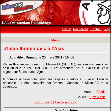
Forum
Recherche
Contact
Blog
Menu
Zlatan Ibrahimovic à l'Ajax
Actualité : Dimanche 25 mars 2001 - 16h36
Zlatan Ibrahimovic, joueur du Malmö FF (SUEDE), va faire son arrivé au
sein du club le 1er juillet 2001. Il est attaquant, né le 03/09/1981 et a
signé pour 5 ans avec l’Ajax.
Il compte 4 sélections avec les espoirs suédois et 2 avec l’équipe
nationale. Il était convoité par Arsenal, Monaco, le Milan AC et la
Juventus.
Auteur :
Cédric
Source :
Ajax Mania
<<< Suivant
|
Précédent >>>
Dernières Infos