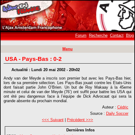
Forum
Recherche
Contact
Blog
Menu
USA - Pays-Bas : 0-2
Actualité : Lundi 20 mai 2002 - 20h02
Andy van der Meyde a inscris son premier but avec les Pays-Bas hier,
lors de sa première sélection. Les Pays-Bas jouait contre les Etats-Unis
dont faisait partie John O’Brien. Un but de Roy Makaay à la 45eme
minute et celui de van der Meyde (76’) ont suffit pour battre les USA qui
ont été peu dangereux face à l’équipe de Dick Advocaat qui sera la
grande absente du prochain mondial.
Auteur :
Cédric
Source :
Daily Soccer
<<< Suivant
|
Précédent >>>
Dernières Infos