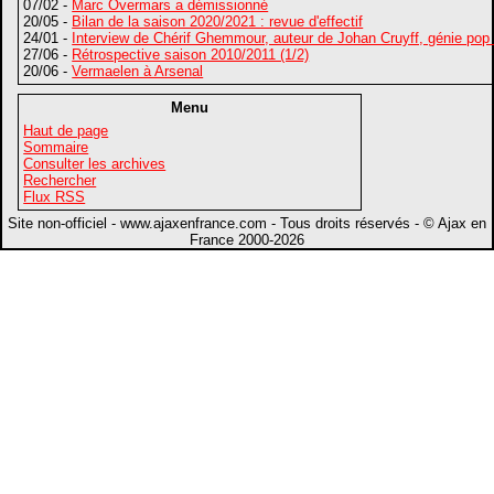
07/02 -
Marc Overmars a démissionné
20/05 -
Bilan de la saison 2020/2021 : revue d'effectif
24/01 -
Interview de Chérif Ghemmour, auteur de Johan Cruyff, génie pop
27/06 -
Rétrospective saison 2010/2011 (1/2)
20/06 -
Vermaelen à Arsenal
Menu
Haut de page
Sommaire
Consulter les archives
Rechercher
Flux RSS
Site non-officiel - www.ajaxenfrance.com - Tous droits réservés - © Ajax en
France 2000-2026