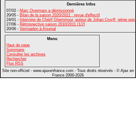
Dernières Infos
07/02 -
Marc Overmars a démissionné
20/05 -
Bilan de la saison 2020/2021 : revue d'effectif
24/01 -
Interview de Chérif Ghemmour, auteur de Johan Cruyff, génie pop
27/06 -
Rétrospective saison 2010/2011 (1/2)
20/06 -
Vermaelen à Arsenal
Menu
Haut de page
Sommaire
Consulter les archives
Rechercher
Flux RSS
Site non-officiel - www.ajaxenfrance.com - Tous droits réservés - © Ajax en
France 2000-2026