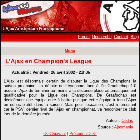
Forum
Recherche
Contact
Blog
Menu
L'Ajax en Champion's League
Actualité : Vendredi 26 avril 2002 - 21h36
L’Ajax est désormais certain de disputer la Ligue des Champions la
saison prochaine. La défaite de Feyenoord face à De Graafschap 1-0
assure l’Ajax de terminer au moins à la seconde place automatiquement
qualificative pour la Ligue des Champions. De Graafschap est
décidément une équipe dure à battre puisque cette équipe à tenu l’Ajax
en échec plutôt dans la saison. Mais pour l’occasion, c’est intéressant
car le PSV, dernier rival de l’Ajax en championnat, va rencontrer ce club
lors de la dernière journée.
Auteur :
Cédric
Source :
Ajaxmania
<<< Suivant
|
Précédent >>>