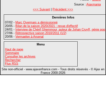
Source :
Ajaxmania
<<< Suivant
|
Précédent >>>
Dernières Infos
07/02 -
Marc Overmars a démissionné
20/05 -
Bilan de la saison 2020/2021 : revue d'effectif
24/01 -
Interview de Chérif Ghemmour, auteur de Johan Cruyff, génie pop
27/06 -
Rétrospective saison 2010/2011 (1/2)
20/06 -
Vermaelen à Arsenal
Menu
Haut de page
Sommaire
Consulter les archives
Rechercher
Flux RSS
Site non-officiel - www.ajaxenfrance.com - Tous droits réservés - © Ajax en
France 2000-2026