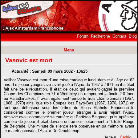
Forum
Recherche
Contact
Blog
Menu
Vasovic est mort
Actualité : Samedi 09 mars 2002 - 13h25
Velibor Vasovic est mort d’une crise cardiaque lundi dernier à l’âge de 62
ans. Le joueur yougoslave avait joué à l’Ajax de 1967 à 1971 où il s’était
fait une belle réputation. Il était de ceux qui avaient gagné la première
Coupe des Champions en 71 à Wembley en remportant la finale 2-0 face
au Panathinaikos. Il avait également remporté trois championnats (1967,
1968, 1970) ainsi que trois Coupes des Pays-Bas (1967, 1970, 1971) en
tant que défenseur sous les ordres de Rinus Michels. Beaucoup le
considérait comme le premier joueur étranger à avoir rejoint l’Ajax.
Vasovic avait commencé sa carrière au Partisan Belgrade, puis après sa
carrière de joueur, il était devenu entraîneur, notamment à l’Etoile Rouge
de Belgrade. Une minute de silence sera observée en sa mémoire avant
le match opposant l’Ajax à De Graafschap.
Auteur :
Cédric