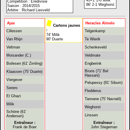
45+1' 2-0 Milik
Compétition : Eredivisie
86' 2-1 Weghorst
Saison : 2014/2015
Arbitre : Richard Liesveld
Ajax
Heracles Almelo
Cartons jaunes
:
Cillessen
Telgenkamp
74' Milik
Van Rhijn
90' Duarte
Te Wierik
Veltman
Schenkeveld
Moisander (C.)
Veldmate
Boilesen (61' Zimling)
Engberink
Bruns (71' Bel
Klaassen (75' Duarte)
Hassani)
Viergever
Pelupessy (81' Sibum)
Serero
Fledderus
El Ghazi
Tannane (75' Navratil)
Milik
Weghorst
Schöne (61'
Linssen
Andersen)
Entraîneur :
Entraîneur :
Frank de Boer
John Stegeman