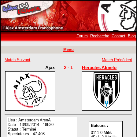
Forum
Recherche
Contact
Blog
Menu
Match Suivant
Match Précédent
Ajax
2 - 1
Heracles Almelo
Lieu : Amsterdam ArenA
Date : 13/09/2014 - 18h30
Buteurs :
Statut : Terminé
01' 1-0 Milik
Spectateurs : 47 408