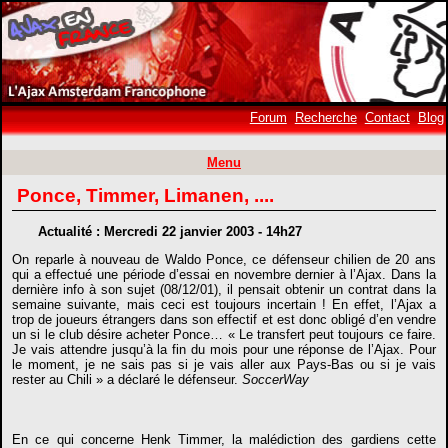
Forum
Recherche
Contact
Blog
Menu
Ponce, Timmer, Limanen, ....
Actualité : Mercredi 22 janvier 2003 - 14h27
On reparle à nouveau de Waldo Ponce, ce défenseur chilien de 20 ans
qui a effectué une période d’essai en novembre dernier à l’Ajax. Dans la
dernière info à son sujet (08/12/01), il pensait obtenir un contrat dans la
semaine suivante, mais ceci est toujours incertain ! En effet, l’Ajax a
trop de joueurs étrangers dans son effectif et est donc obligé d’en vendre
un si le club désire acheter Ponce… « Le transfert peut toujours ce faire.
Je vais attendre jusqu’à la fin du mois pour une réponse de l’Ajax. Pour
le moment, je ne sais pas si je vais aller aux Pays-Bas ou si je vais
rester au Chili » a déclaré le défenseur.
SoccerWay
En ce qui concerne Henk Timmer, la malédiction des gardiens cette