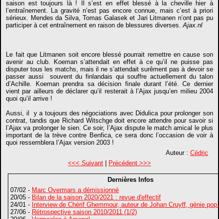
saison est toujours là ! Il s’est en effet blessé à la cheville hier à
l’entraînement. La gravité n’est pas encore connue, mais c’est à priori
sérieux. Mendes da Silva, Tomas Galasek et Jari Litmanen n’ont pas pu
participer à cet entraînement en raison de blessures diverses.
Ajax.nl
Le fait que Litmanen soit encore blessé pourrait remettre en cause son
avenir au club. Koeman s’attendait en effet à ce qu’il ne puisse pas
disputer tous les matchs, mais il ne s’attendait surêment pas à devoir se
passer aussi souvent du finlandais qui souffre actuellement du talon
d’Achille. Koeman prendra sa décision finale durant l’été. Ce dernier
vient par ailleurs de déclarer qu’il resterait à l’Ajax jusqu’en milieu 2004
quoi qu’il arrive !
Aussi, il y a toujours des négociations avec Didulica pour prolonger son
contrat, tandis que Richard Witschge doit encore attendre pour savoir si
l’Ajax va prolonger le sien. Ce soir, l’Ajax dispute le match amical le plus
important de la trève contre Benfica, ce sera donc l’occasion de voir à
quoi ressemblera l’Ajax version 2003 !
Auteur :
Cédric
<<< Suivant
|
Précédent >>>
Dernières Infos
07/02 -
Marc Overmars a démissionné
20/05 -
Bilan de la saison 2020/2021 : revue d'effectif
24/01 -
Interview de Chérif Ghemmour, auteur de Johan Cruyff, génie pop
27/06 -
Rétrospective saison 2010/2011 (1/2)