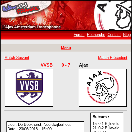
Forum
Recherche
Contact
Blog
Menu
Match Suivant
Match Précédent
VVSB
0 - 7
Ajax
Buteurs :
15' 0-1 Bijleveld
Lieu : De Boekhorst, Noordwijkerhout
21' 0-2 Bijleveld
Date : 23/06/2018 - 15h00