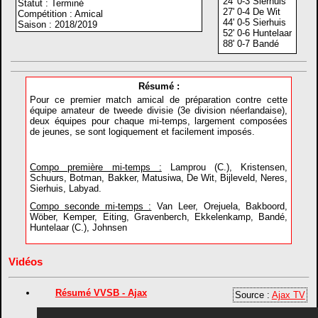
24' 0-3 Sierhuis
Statut : Terminé
27' 0-4 De Wit
Compétition : Amical
44' 0-5 Sierhuis
Saison : 2018/2019
52' 0-6 Huntelaar
88' 0-7 Bandé
Résumé :
Pour ce premier match amical de préparation contre cette
équipe amateur de tweede divisie (3e division néerlandaise),
deux équipes pour chaque mi-temps, largement composées
de jeunes, se sont logiquement et facilement imposés.
Compo première mi-temps :
Lamprou (C.), Kristensen,
Schuurs, Botman, Bakker, Matusiwa, De Wit, Bijleveld, Neres,
Sierhuis, Labyad.
Compo seconde mi-temps :
Van Leer, Orejuela, Bakboord,
Wöber, Kemper, Eiting, Gravenberch, Ekkelenkamp, Bandé,
Huntelaar (C.), Johnsen
Vidéos
Résumé VVSB - Ajax
Source :
Ajax TV