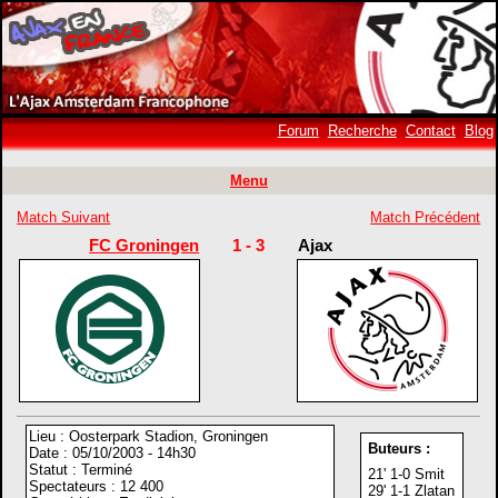
Forum
Recherche
Contact
Blog
Menu
Match Suivant
Match Précédent
FC Groningen
1 - 3
Ajax
Lieu : Oosterpark Stadion, Groningen
Buteurs :
Date : 05/10/2003 - 14h30
Statut : Terminé
21' 1-0 Smit
Spectateurs : 12 400
29' 1-1 Zlatan