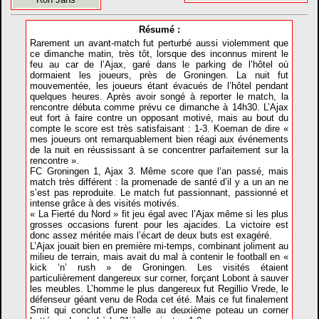
Résumé :
Rarement un avant-match fut perturbé aussi violemment que
ce dimanche matin, très tôt, lorsque des inconnus mirent le
feu au car de l’Ajax, garé dans le parking de l’hôtel où
dormaient les joueurs, près de Groningen. La nuit fut
mouvementée, les joueurs étant évacués de l’hôtel pendant
quelques heures. Après avoir songé à reporter le match, la
rencontre débuta comme prévu ce dimanche à 14h30. L’Ajax
eut fort à faire contre un opposant motivé, mais au bout du
compte le score est très satisfaisant : 1-3. Koeman de dire «
mes joueurs ont remarquablement bien réagi aux événements
de la nuit en réussissant à se concentrer parfaitement sur la
rencontre ».
FC Groningen 1, Ajax 3. Même score que l’an passé, mais
match très différent : la promenade de santé d’il y a un an ne
s’est pas reproduite. Le match fut passionnant, passionné et
intense grâce à des visités motivés.
« La Fierté du Nord » fit jeu égal avec l’Ajax même si les plus
grosses occasions furent pour les ajacides. La victoire est
donc assez méritée mais l’écart de deux buts est exagéré.
L’Ajax jouait bien en première mi-temps, combinant joliment au
milieu de terrain, mais avait du mal à contenir le football en «
kick ‘n’ rush » de Groningen. Les visités étaient
particulièrement dangereux sur corner, forçant Lobont à sauver
les meubles. L’homme le plus dangereux fut Regillio Vrede, le
défenseur géant venu de Roda cet été. Mais ce fut finalement
Smit qui conclut d'une balle au deuxième poteau un corner