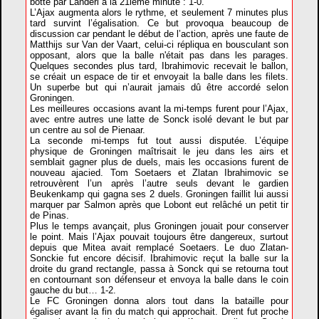
botté par Landerl à la 21ième minute : 1-0.
L’Ajax augmenta alors le rythme, et seulement 7 minutes plus
tard survint l’égalisation. Ce but provoqua beaucoup de
discussion car pendant le début de l’action, après une faute de
Matthijs sur Van der Vaart, celui-ci répliqua en bousculant son
opposant, alors que la balle n'était pas dans les parages.
Quelques secondes plus tard, Ibrahimovic recevait le ballon,
se créait un espace de tir et envoyait la balle dans les filets.
Un superbe but qui n’aurait jamais dû être accordé selon
Groningen.
Les meilleures occasions avant la mi-temps furent pour l’Ajax,
avec entre autres une latte de Sonck isolé devant le but par
un centre au sol de Pienaar.
La seconde mi-temps fut tout aussi disputée. L’équipe
physique de Groningen maîtrisait le jeu dans les airs et
semblait gagner plus de duels, mais les occasions furent de
nouveau ajacied. Tom Soetaers et Zlatan Ibrahimovic se
retrouvèrent l’un après l’autre seuls devant le gardien
Beukenkamp qui gagna ses 2 duels. Groningen faillit lui aussi
marquer par Salmon après que Lobont eut relâché un petit tir
de Pinas.
Plus le temps avançait, plus Groningen jouait pour conserver
le point. Mais l’Ajax pouvait toujours être dangereux, surtout
depuis que Mitea avait remplacé Soetaers. Le duo Zlatan-
Sonckie fut encore décisif. Ibrahimovic reçut la balle sur la
droite du grand rectangle, passa à Sonck qui se retourna tout
en contournant son défenseur et envoya la balle dans le coin
gauche du but… 1-2.
Le FC Groningen donna alors tout dans la bataille pour
égaliser avant la fin du match qui approchait. Drent fut proche