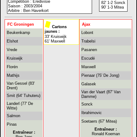
Compétition : Eredivisie
82' 1-2 Sonck
Saison : 2003/2004
90' 1-3 Mitea
Arbitre : Ben Haverkort
FC Groningen
Ajax
Cartons
jaunes :
Beukenkamp
Lobont
33' Kruiswijk
Elshot
61' Maxwell
Trabelsi
Vrede
Pasanen
Kruiswijk
Escudé
Florén
Maxwell
Mathijs
Pienaar (75' De Jong)
Van Gessel (83'
Galasek
Drent)
Van der Vaart (87' Van
Smit (64' Tuhuteru)
Damme)
Landerl (77' De
Sonck
Witte)
Ibrahimovic
Salmon
Soetaers (67' Mitea)
Pinas
Entraîneur :
Entraîneur :
Ronald Koeman
Ron Jans