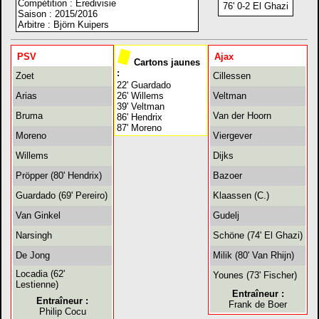
Compétition : Eredivisie
76' 0-2 El Ghazi
Saison : 2015/2016
Arbitre : Björn Kuipers
PSV
Ajax
Cartons jaunes
:
Zoet
Cillessen
22' Guardado
Arias
26' Willems
Veltman
39' Veltman
Bruma
Van der Hoorn
86' Hendrix
87' Moreno
Moreno
Viergever
Willems
Dijks
Pröpper (80' Hendrix)
Bazoer
Guardado (69' Pereiro)
Klaassen (C.)
Van Ginkel
Gudelj
Narsingh
Schöne (74' El Ghazi)
De Jong
Milik (80' Van Rhijn)
Locadia (62'
Younes (73' Fischer)
Lestienne)
Entraîneur :
Entraîneur :
Frank de Boer
Philip Cocu