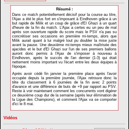
Résumé :
Dans ce match potentiellement décisif pour la course au titre,
l'Ajax a été le plus fort en s'imposant à Eindhoven grâce à un
but rapide de Milik et un coup de grâce d'El Ghazi à un quart
d'heure de la fin du match. L'Ajax a certes eu un peu de mal
après son ouverture rapide du score mais le PSV n'a pas su
concrétiser ses occasions en première mi-temps, alors que
Milik aurait quant à lui malgré tout pu doubler la mise juste
avant la pause. Une deuxième mi-temps mieux maîtrisée des
ajacides et le but d'El Ghazi sur l'un de ses premiers ballons
auront donc permis à l'Ajax de s'imposer à nouveau à
Eindhoven, après le succès de l'an dernier (1-3) qui était
nettement moins important vu l'écart entre les deux équipes à
l'époque.
Après avoir cédé fin janvier la première place après l'avoir
occupée depuis la première journée, l'Ajax retrouve donc la
tête du classement à 6 journées de la fin avec 2 points
d'avance et une différence de buts de +9 par rapport au PSV.
Reste à voir maintenant comment les concurrents vont digérer
ce deuxième coup dur de la semaine (après leur élimination de
la Ligue des Champions), et comment l'Ajax va se comporter
d'ici le 8 mai.
Vidéos