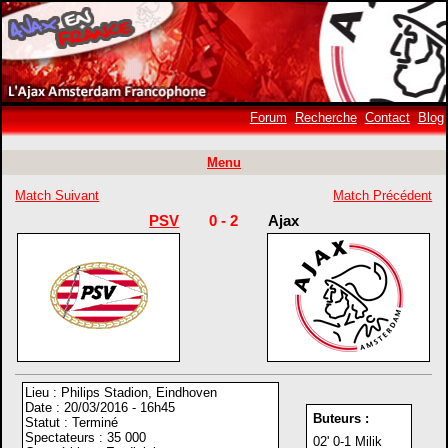
Forum
Recherche
Contact
Blog
Menu
Match Suivant
Match Précédent
PSV
0 - 2
Ajax
Lieu : Philips Stadion, Eindhoven
Date : 20/03/2016 - 16h45
Buteurs :
Statut : Terminé
Spectateurs : 35 000
02' 0-1 Milik