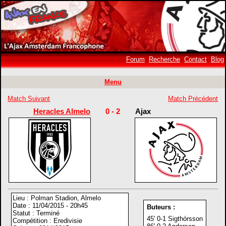
Forum
Recherche
Contact
Blog
Menu
Match Suivant
Match Précédent
Heracles Almelo
0 - 2
Ajax
Lieu : Polman Stadion, Almelo
Date : 11/04/2015 - 20h45
Buteurs :
Statut : Terminé
45' 0-1 Sigthórsson
Compétition : Eredivisie