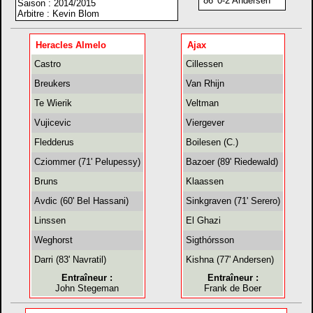
86' 0-2 Andersen
Saison : 2014/2015
Arbitre : Kevin Blom
Heracles Almelo
Ajax
Castro
Cillessen
Breukers
Van Rhijn
Te Wierik
Veltman
Vujicevic
Viergever
Fledderus
Boilesen (C.)
Cziommer (71' Pelupessy)
Bazoer (89' Riedewald)
Bruns
Klaassen
Avdic (60' Bel Hassani)
Sinkgraven (71' Serero)
Linssen
El Ghazi
Weghorst
Sigthórsson
Darri (83' Navratil)
Kishna (77' Andersen)
Entraîneur :
Entraîneur :
John Stegeman
Frank de Boer