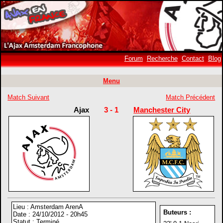
Forum
Recherche
Contact
Blog
Menu
Match Suivant
Match Précédent
Ajax
3 - 1
Manchester City
Lieu : Amsterdam ArenA
Buteurs :
Date : 24/10/2012 - 20h45
Statut : Terminé