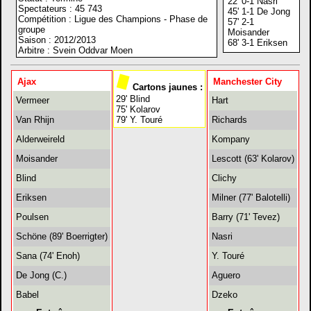
22' 0-1 Nasri
Spectateurs : 45 743
45' 1-1 De Jong
Compétition : Ligue des Champions - Phase de
57' 2-1
groupe
Moisander
Saison : 2012/2013
68' 3-1 Eriksen
Arbitre : Svein Oddvar Moen
Ajax
Manchester City
Cartons jaunes :
29' Blind
Vermeer
Hart
75' Kolarov
Van Rhijn
79' Y. Touré
Richards
Alderweireld
Kompany
Moisander
Lescott (63' Kolarov)
Blind
Clichy
Eriksen
Milner (77' Balotelli)
Poulsen
Barry (71' Tevez)
Schöne (89' Boerrigter)
Nasri
Sana (74' Enoh)
Y. Touré
De Jong (C.)
Aguero
Babel
Dzeko