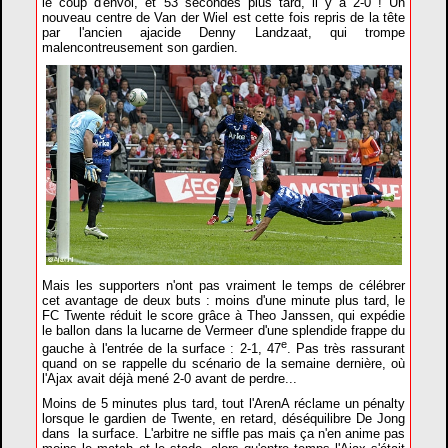
le coup d'envoi, et 53 secondes plus tard, il y a 2-0 ! Un
nouveau centre de Van der Wiel est cette fois repris de la tête
par l'ancien ajacide Denny Landzaat, qui trompe
malencontreusement son gardien.
Mais les supporters n'ont pas vraiment le temps de célébrer
cet avantage de deux buts : moins d'une minute plus tard, le
FC Twente réduit le score grâce à Theo Janssen, qui expédie
le ballon dans la lucarne de Vermeer d'une splendide frappe du
e
gauche à l'entrée de la surface : 2-1, 47
. Pas très rassurant
quand on se rappelle du scénario de la semaine dernière, où
l'Ajax avait déjà mené 2-0 avant de perdre...
Moins de 5 minutes plus tard, tout l'ArenA réclame un pénalty
lorsque le gardien de Twente, en retard, déséquilibre De Jong
dans la surface. L'arbitre ne siffle pas mais ça n'en anime pas