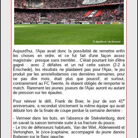
Aujourd'hui, l'Ajax avait donc la possibilité de remettre enfin
les choses en ordre, et ce fut fait d'une façon assez
magistrale : presque sans trembler... C'était pourtant loin d'être
gagné : avec 2 défaites et un nul cette saison (2-2 à
Enschede), les résultats ne plaidaient pas pour l'Ajax, le jeu
produit par les amstellodamois ces dernières semaines, pour
ne pas dire mois, était plus que poussif, et surtout,
contrairement au FC Twente, ils étaient obligés de remporter le
match. Rarement les jeunes joueurs de l'Ajax auront eu autant
de pression sur les épaules.
e
Pour relever le défi, Frank de Boer, le jour de son 41
anniversaire, a reconduit strictement la même équipe qui avait
débuté lors de la finale de coupe perdue la semaine dernière :
- Vermeer dans les buts, en l'absence de Stekelenburg, dont
on savait la saison terminée suite à sa fracture du pouce.
- Le trio de défenseurs habituels, Van der Wiel, Alderweireld et
Vertonghen, le (vice-)capitaine, accompagné du jeune danois
Boilesen sur le flanc gauche.