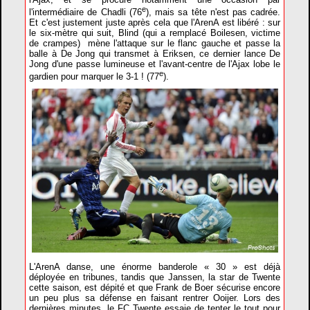
e
l'intermédiaire de Chadli (76
), mais sa tête n'est pas cadrée.
Et c'est justement juste après cela que l'ArenA est libéré : sur
le six-mètre qui suit, Blind (qui a remplacé Boilesen, victime
de crampes) mène l'attaque sur le flanc gauche et passe la
balle à De Jong qui transmet à Eriksen, ce dernier lance De
Jong d'une passe lumineuse et l'avant-centre de l'Ajax lobe le
e
gardien pour marquer le 3-1 ! (77
).
L'ArenA danse, une énorme banderole « 30 » est déjà
déployée en tribunes, tandis que Janssen, la star de Twente
cette saison, est dépité et que Frank de Boer sécurise encore
un peu plus sa défense en faisant rentrer Ooijer. Lors des
dernières minutes, le FC Twente essaie de tenter le tout pour