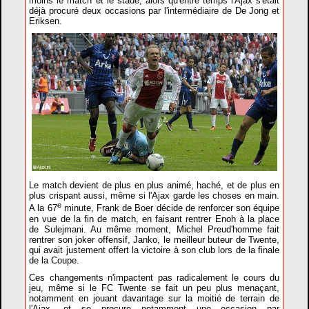
moins le match et le stade, alors qu'entre temps l'Ajax s'était
déjà procuré deux occasions par l'intermédiaire de De Jong et
Eriksen.
Le match devient de plus en plus animé, haché, et de plus en
plus crispant aussi, même si l'Ajax garde les choses en main.
e
A la 67
minute, Frank de Boer décide de renforcer son équipe
en vue de la fin de match, en faisant rentrer Enoh à la place
de Sulejmani. Au même moment, Michel Preud'homme fait
rentrer son joker offensif, Janko, le meilleur buteur de Twente,
qui avait justement offert la victoire à son club lors de la finale
de la Coupe.
Ces changements n'impactent pas radicalement le cours du
jeu, même si le FC Twente se fait un peu plus menaçant,
notamment en jouant davantage sur la moitié de terrain de
l'Ajax, et se procure notamment une occasion par