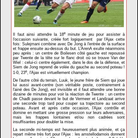
e
Il faut ainsi attendre la 18
minute de jeu pour assister à
l'occasion suivante, créée fort logiquement par l'Ajax cette
fois: Sulejmani combine avec De Jong à l'entrée de la surface
et frappe ensuite au-dessus du but. L'ArenA exulte néanmoins
peu après : un centre de Boilesen côté gauche est repoussé
par Twente de la tête sur le flanc droit où se trouve Van der
Wiel : celui-ci centre également, dans le dos de la défense, et
Siem de Jong reprend de volée du gauche au second poteau !
e
1-0, 23
, l'Ajax est virtuellement champion.
De l'autre côté du terrain, Luuk, le jeune frère de Siem qui joue
lui aussi avant-centre (son véritable poste, contrairement à
l'ainé des De Jong), est invisible et il faut attendre une bonne
dizaine de minutes pour voir la réaction de Twente : un centre
de Chadli passe devant le but de Vermeer et Landzaat arrive
une seconde trop tard pour couper sa trajectoire au second
poteau. Avant et après cette occasion, l'Ajax contrôle et
domine en mettant une grosse pression sur leurs adversaires,
mais les frappes lointaines et/ou non cadrées sont
insuffisantes pour doubler la mise.
La seconde mi-temps est heureusement plus animée, et ça
repart même très fort pour l'Ajax : les amstellodamois donnent