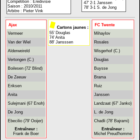
Compétition : Eredivisie
47' 2-1 Janssen
Saison : 2010/2011
78' 3-1 S. de Jong
Arbitre : Pieter Vink
Ajax
FC Twente
Cartons jaunes :
55' Douglas
Vermeer
Mihaylov
74' Anita
Van der Wiel
88' Jansssen
Rosales
Alderweireld
Wisgerhof (C.)
Vertongen (C.)
Douglas
Boilesen (72' Blind)
Buysse
De Zeeuw
Brama
Eriksen
Ruiz
Anita
Janssen
Sulejmani (67 Enoh)
Landzaat (67' Janko)
De Jong
L. de Jong
Ebecilio (79' Ooijer)
Chadli (78' Bajrami)
Entraîneur :
Entraîneur :
Frank de Boer
Michel Preud'homme