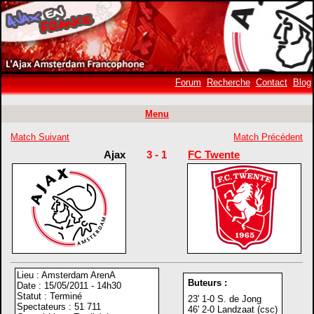
Forum
Recherche
Contact
Blog
Menu
Match Suivant
Match Précédent
Ajax
3 - 1
FC Twente
Lieu : Amsterdam ArenA
Buteurs :
Date : 15/05/2011 - 14h30
Statut : Terminé
23' 1-0 S. de Jong
Spectateurs : 51 711
46' 2-0 Landzaat (csc)