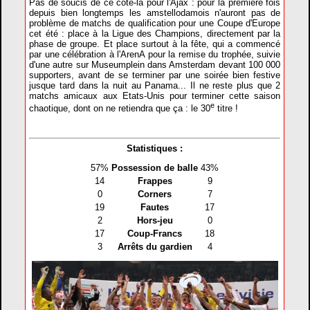
Pas de soucis de ce côté-là pour l'Ajax : pour la première fois
depuis bien longtemps les amstellodamois n'auront pas de
problème de matchs de qualification pour une Coupe d'Europe
cet été : place à la Ligue des Champions, directement par la
phase de groupe. Et place surtout à la fête, qui a commencé
par une célébration à l'ArenA pour la remise du trophée, suivie
d'une autre sur Museumplein dans Amsterdam devant 100 000
supporters, avant de se terminer par une soirée bien festive
jusque tard dans la nuit au Panama... Il ne reste plus que 2
matchs amicaux aux Etats-Unis pour terminer cette saison
e
chaotique, dont on ne retiendra que ça : le 30
titre !
Statistiques :
57%
Possession de balle
43%
14
Frappes
9
0
Corners
7
19
Fautes
17
2
Hors-jeu
0
17
Coup-Francs
18
3
Arrêts du gardien
4