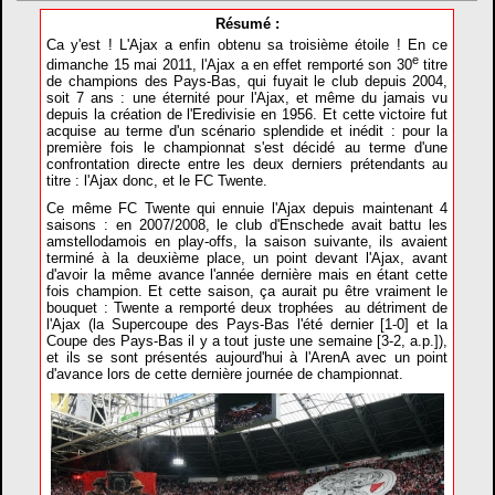
Résumé :
Ca y'est ! L'Ajax a enfin obtenu sa troisième étoile ! En ce
e
dimanche 15 mai 2011, l'Ajax a en effet remporté son 30
titre
de champions des Pays-Bas, qui fuyait le club depuis 2004,
soit 7 ans : une éternité pour l'Ajax, et même du jamais vu
depuis la création de l'Eredivisie en 1956. Et cette victoire fut
acquise au terme d'un scénario splendide et inédit : pour la
première fois le championnat s'est décidé au terme d'une
confrontation directe entre les deux derniers prétendants au
titre : l'Ajax donc, et le FC Twente.
Ce même FC Twente qui ennuie l'Ajax depuis maintenant 4
saisons : en 2007/2008, le club d'Enschede avait battu les
amstellodamois en play-offs, la saison suivante, ils avaient
terminé à la deuxième place, un point devant l'Ajax, avant
d'avoir la même avance l'année dernière mais en étant cette
fois champion. Et cette saison, ça aurait pu être vraiment le
bouquet : Twente a remporté deux trophées au détriment de
l'Ajax (la Supercoupe des Pays-Bas l'été dernier [1-0] et la
Coupe des Pays-Bas il y a tout juste une semaine [3-2, a.p.]),
et ils se sont présentés aujourd'hui à l'ArenA avec un point
d'avance lors de cette dernière journée de championnat.