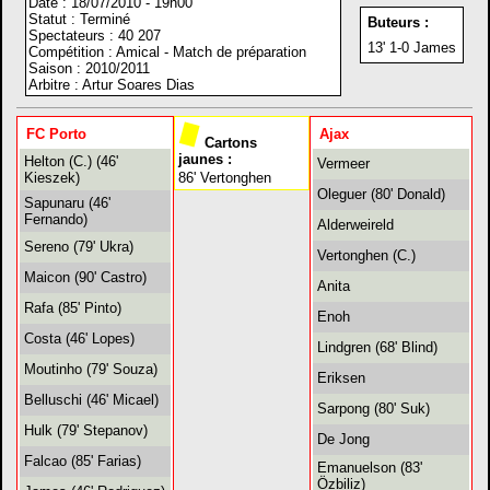
Date : 18/07/2010 - 19h00
Statut : Terminé
Buteurs :
Spectateurs : 40 207
13' 1-0 James
Compétition : Amical - Match de préparation
Saison : 2010/2011
Arbitre : Artur Soares Dias
FC Porto
Ajax
Cartons
jaunes :
Helton (C.) (46'
Vermeer
Kieszek)
86' Vertonghen
Oleguer (80' Donald)
Sapunaru (46'
Fernando)
Alderweireld
Sereno (79' Ukra)
Vertonghen (C.)
Maicon (90' Castro)
Anita
Rafa (85' Pinto)
Enoh
Costa (46' Lopes)
Lindgren (68' Blind)
Moutinho (79' Souza)
Eriksen
Belluschi (46' Micael)
Sarpong (80' Suk)
Hulk (79' Stepanov)
De Jong
Falcao (85' Farias)
Emanuelson (83'
Özbiliz)