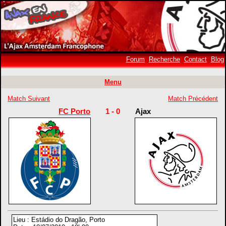
Forum
Recherche
Contact
Blog
Menu
Match Suivant
Match Précédent
FC Porto
1 - 0
Ajax
Lieu : Estádio do Dragão, Porto